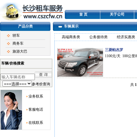
首 页
关于公司
产品分类
车辆展示
轿车
高端商务类
公务接待类
经济实惠类
商务车
三菱帕杰罗
旅游大巴
1100元/天 100公里
车辆/价格搜索
参考价查询
共
1
业务联系
客服电话
在线联系